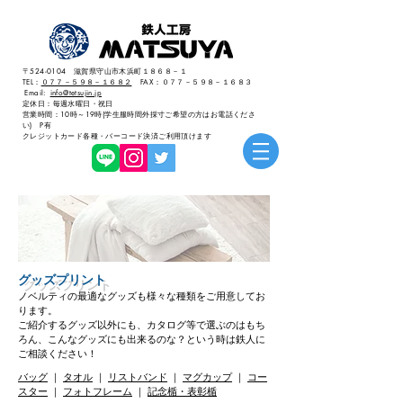
​〒524-0104 滋賀県守山市木浜町１８６８－１
TEL：
０７７－５９８－１６８２
FAX：０７７－５９８－１６８３
Email:
info@tetsujin.jp
定休日：毎週水曜日・祝日
​営業時間：10時～19時(学生服時間外採寸ご希望の方はお電話くださ
い) P有
クレジットカード各種・バーコード決済ご利用頂けます
グッズプリント
ノベルティの最適なグッズも様々な種類をご用意してお
ります。
​ご紹介するグッズ以外にも、カタログ等で選ぶのはもち
ろん、こんなグッズにも出来るのな？という時は鉄人に
ご相談ください！
バッグ
｜
タオル
｜
リストバンド
｜
マグカップ
​ ｜
コー
スター
｜
フォトフレーム
​ ｜
記念楯・表彰楯